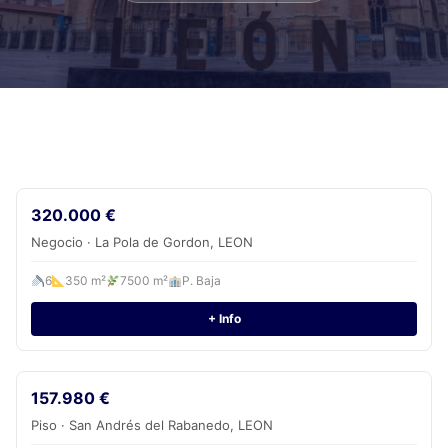
320.000 €
Negocio · La Pola de Gordon, LEON
6
350 m²
7500 m²
P. Baja
+ Info
157.980 €
Piso · San Andrés del Rabanedo, LEON