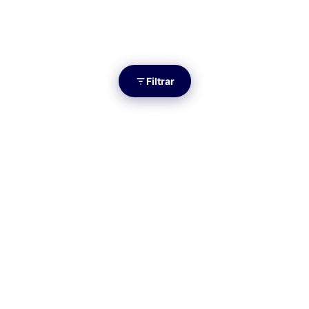
Filtrar
×
Filtrar propiedades
2 propiedades en León
OPERACIÓN
TIPO DE PROPIEDAD
PRECIO MÍNIMO