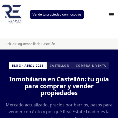
Vende tu propiedad con nosotros
Únete
Inicio
›
Blog
›
Inmobiliaria Castellón
BLOG · ABRIL 2026
CASTELLÓN
COMPRA & VENTA
Inmobiliaria en Castellón: tu guía
para comprar y vender
propiedades
Mercado actualizado, precios por barrios, pasos para
vender con éxito y por qué Real Estate Leader es la