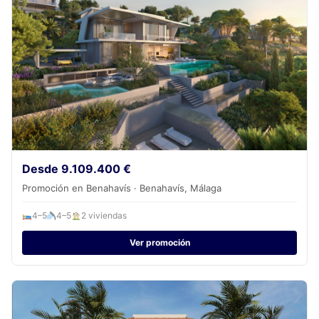
Desde 9.109.400 €
Promoción en Benahavís · Benahavís, Málaga
4–5
4–5
2 viviendas
Ver promoción