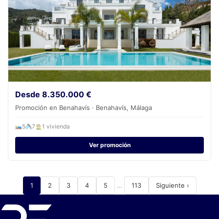
Desde 8.350.000 €
Promoción en Benahavís · Benahavís, Málaga
5
7
1 vivienda
Ver promoción
1
2
3
4
5
…
113
Siguiente ›