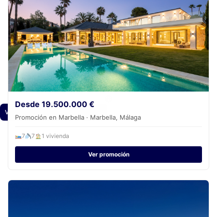
Inicio
Propiedades
Obra nueva
Nosotros
Contacto
Únete al equipo
Desde 19.500.000 €
Vende tu propiedad con nosotros
Promoción en Marbella · Marbella, Málaga
7
7
1 vivienda
Ver promoción